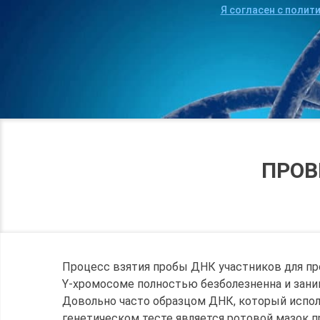
Я согласен с полит
ПРОВ
Процесс взятия пробы ДНК участников для пр
Y-хромосоме полностью безболезненна и заним
Довольно часто образцом ДНК, который испо
генетическом тесте является ротовой мазок 