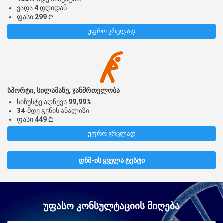
ვადა
4
დღიდან
ფასი
299
₾
უფრო ვრცლად
სპორტი, სილამაზე, ჯანმრთელობა
სიზუსტე აღწევს
99,99%
34
-მდე გენის ანალიზი
ფასი
449
₾
უფრო ვრცლად
ᲓᲜᲛ-ᲘᲡ ᲧᲕᲔᲚᲐ ᲢᲔᲡᲢᲘ
ᲣᲤᲐᲡᲝ ᲙᲝᲜᲡᲣᲚᲢᲐᲪᲘᲘᲡ ᲛᲘᲦᲔᲑᲐ