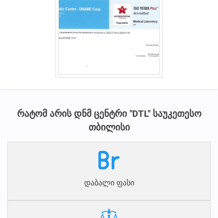
ᲠᲐᲢᲝᲛ ᲐᲠᲘᲡ ᲓᲜᲛ ᲪᲔᲜᲢᲠᲘ "DTL" ᲡᲐᲣᲙᲔᲗᲔᲡᲝ
ᲗᲑᲘᲚᲘᲡᲘ
დაბალი ფასი