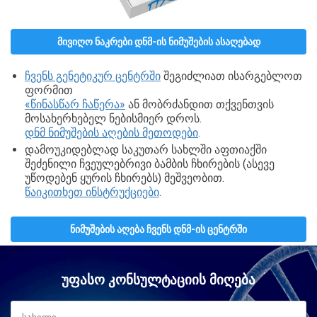
ᲛᲘᲕᲘᲦᲝ ᲜᲐᲙᲠᲔᲑᲘ ᲓᲜᲛ-ᲘᲡ ᲜᲘᲛᲣᲨᲔᲑᲘᲡ ᲐᲡᲐᲦᲔᲑᲐᲓ
ჩვენს გენეტიკურ ცენტრში
შეგიძლიათ ისარგებლოთ
ფორმით
«წინასწარ ჩაწერა»
ან მობრძანდით თქვენთვის
მოსახერხებელ ნებისმიერ დროს.
დნმ ნიმუშების აღების მეთოდები
.
დამოუკიდებლად საკუთარ სახლში აფთიაქში
შეძენილი ჩვეულებრივი ბამბის ჩხირების (ასევე
უწოდებენ ყურის ჩხირებს) მეშვეობით.
წაიკითხეთ ინსტრუქციები
.
ᲜᲘᲛᲣᲨᲔᲑᲘᲡ ᲐᲦᲔᲑᲐ ᲩᲕᲔᲜᲡ ᲓᲜᲛ-ᲘᲡ ᲪᲔᲜᲢᲠᲨᲘ
ᲣᲤᲐᲡᲝ ᲙᲝᲜᲡᲣᲚᲢᲐᲪᲘᲘᲡ ᲛᲘᲦᲔᲑᲐ