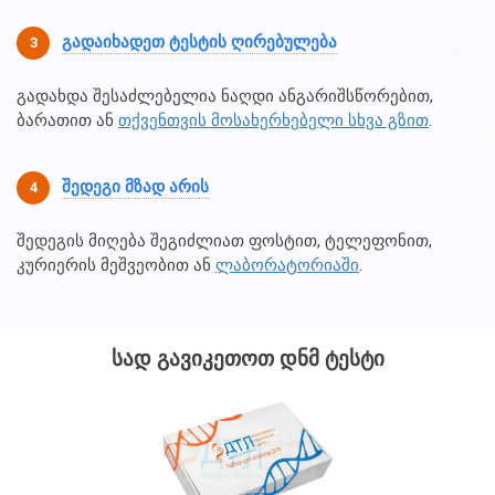
ᲒᲐᲓᲐᲘᲮᲐᲓᲔᲗ ᲢᲔᲡᲢᲘᲡ ᲦᲘᲠᲔᲑᲣᲚᲔᲑᲐ
გადახდა შესაძლებელია ნაღდი ანგარიშსწორებით,
ბარათით ან
თქვენთვის მოსახერხებელი სხვა გზით
.
ᲨᲔᲓᲔᲒᲘ ᲛᲖᲐᲓ ᲐᲠᲘᲡ
შედეგის მიღება შეგიძლიათ ფოსტით, ტელეფონით,
კურიერის მეშვეობით ან
ლაბორატორიაში
.
ᲡᲐᲓ ᲒᲐᲕᲘᲙᲔᲗᲝᲗ ᲓᲜᲛ ᲢᲔᲡᲢᲘ