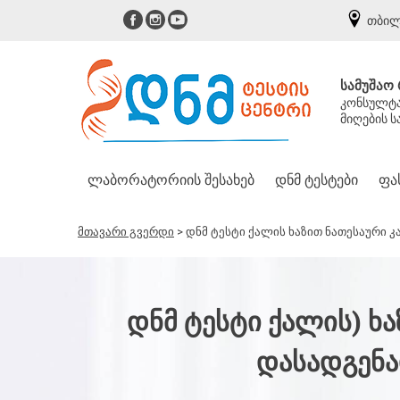
თბილ
სამუშაო 
კონსულტაც
მიღების ს
ᲚᲐᲑᲝᲠᲐᲢᲝᲠᲘᲘᲡ ᲨᲔᲡᲐᲮᲔᲑ
ᲓᲜᲛ ᲢᲔᲡᲢᲔᲑᲘ
ᲤᲐ
მთავარი გვერდი
>
დნმ ტესტი ქალის ხაზით ნათესაური 
ᲓᲜᲛ ᲢᲔᲡᲢᲘ ᲥᲐᲚᲘᲡ) ᲮᲐ
ᲓᲐᲡᲐᲓᲒᲔᲜᲐ