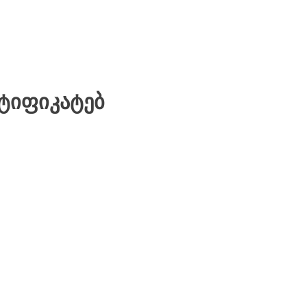
ᲢᲘᲤᲘᲙᲐᲢᲔᲑ