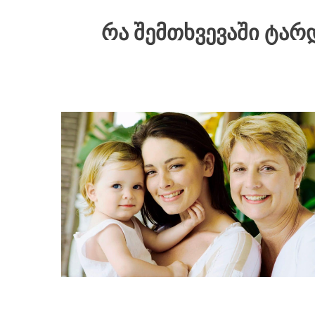
ᲠᲐ ᲨᲔᲛᲗᲮᲕᲔᲕᲐᲨᲘ ᲢᲐᲠ