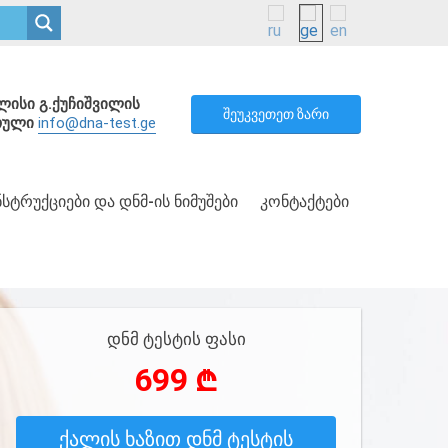
ლისი გ.ქუჩიშვილის
შეუკვეთეთ ზარი
რთული
info@dna-test.ge
ᲜᲡᲢᲠᲣᲥᲪᲘᲔᲑᲘ ᲓᲐ ᲓᲜᲛ-ᲘᲡ ᲜᲘᲛᲣᲨᲔᲑᲘ
ᲙᲝᲜᲢᲐᲥᲢᲔᲑᲘ
დნმ ტესტის ფასი
699 ₾
ქალის ხაზით დნმ ტესტის