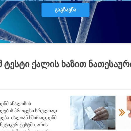
ᲢᲔᲡᲢᲘ ᲥᲐᲚᲘᲡ ᲮᲐᲖᲘᲗ ᲜᲐᲗᲔᲡᲐᲣᲠ
 დნმ ანალიზის
 აღების პროცესი სრულიად
ება. ძალიან ხშირად, დნმ
ნეტიკურ ტესტში, არის