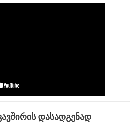
ᲙᲐᲕᲨᲘᲠᲘᲡ ᲓᲐᲡᲐᲓᲒᲔᲜᲐᲓ