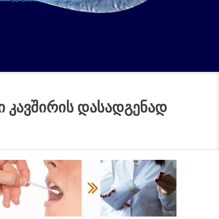
Ი ᲙᲐᲕᲨᲘᲠᲘᲡ ᲓᲐᲡᲐᲓᲒᲔᲜᲐᲓ