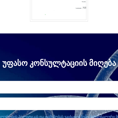
ᲣᲤᲐᲡᲝ ᲙᲝᲜᲡᲣᲚᲢᲐᲪᲘᲘᲡ ᲛᲘᲦᲔᲑᲐ
ლურობის პოლიტიკას და თანხმობას ვაცხადებ ჩემი პერსონალური მო