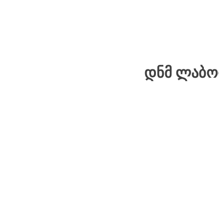
ᲓᲜᲛ ᲚᲐᲑᲝ